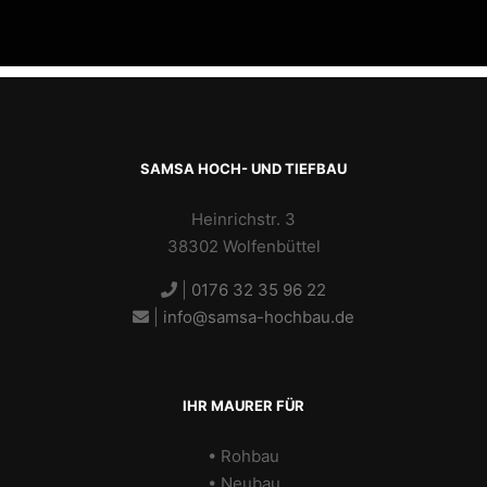
SAMSA HOCH- UND TIEFBAU
Heinrichstr. 3
38302 Wolfenbüttel
|
0176 32 35 96 22
|
info@samsa-hochbau.de
IHR MAURER FÜR
• Rohbau
• Neubau