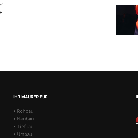
AG
E
IHR MAURER FÜR
• Rohbau
• Neubau
• Tiefbau
• Umbau