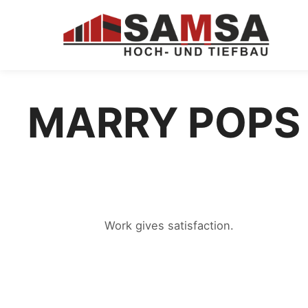
MARRY POPS
Work gives satisfaction.