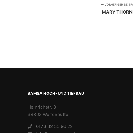
VORHERIGER BEITR
MARY THORN
SAMSA HOCH- UND TIEFBAU
Heinrichstr. 3
38302 Wolfenbüttel
|
0176 32 35 96 22